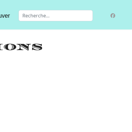
Valider
uver
IONS