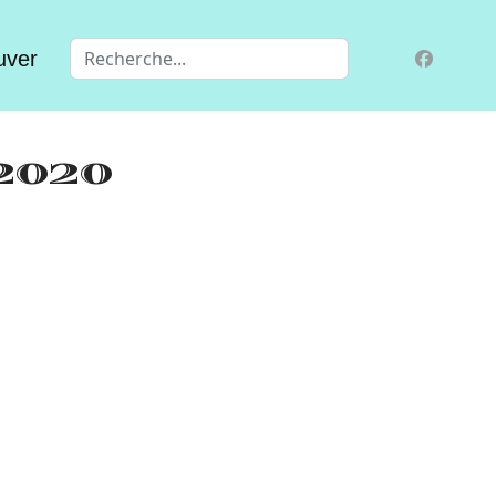
Valider
uver
020